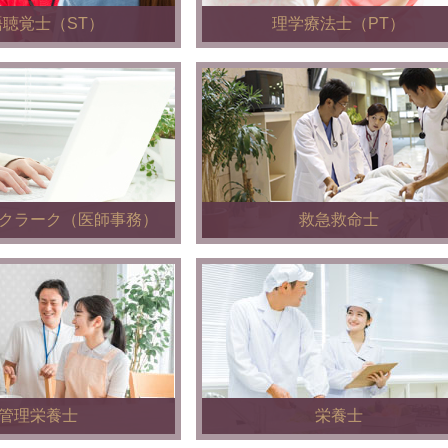
語聴覚士（ST）
理学療法士（PT）
クラーク（医師事務）
救急救命士
管理栄養士
栄養士