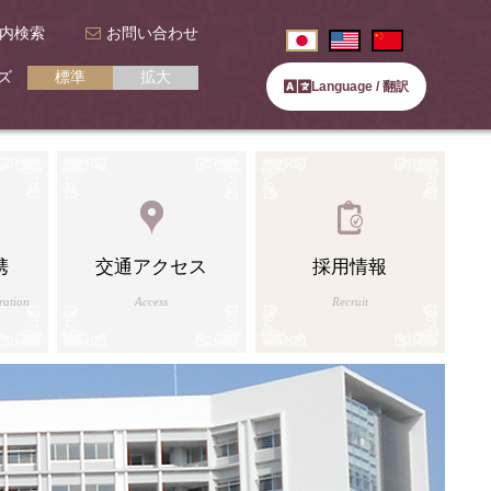
内検索
お問い合わせ
ズ
標準
拡大
Language / 翻訳
携
交通アクセス
採用情報
ration
Access
Recruit