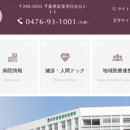
〒286-0201 千葉県富里市日吉台1-
サイト
1-1
文字サイ
病院情報
健診・人間ドック
地域医療連
Information
Medical checkup
Regional medical coope