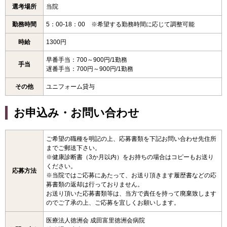
選考場所
当院
勤務時間
5：00-18：00 ※希望する勤務時間に応じて調整可能
時給
1300円
早番手当：700～900円/1勤務
手当
遅番手当：700円～900円/1勤務
その他
ユニフォーム貸与
お申込み・お問い合わせ
ご希望の職種を明記の上、応募書類を下記お問い合わせ先住所
までご郵送下さい。
※健康診断書（3か月以内）をお持ちの場合はコピーもお送り
ください。
応募方法
※当院ではご応募にあたって、お送り頂きます履歴書などの応
募書類の返却は行っておりません。
お送り頂いた応募書類等は、当方で責任を持って廃棄致します
のでご了承の上、ご応募を宜しくお願いします。
医療法人徳洲会 成田富里徳洲会病院