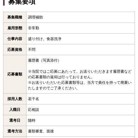
募集要項
募集職種
調理補助
雇用形態
非常勤
仕事内容
盛り付け、食器洗浄
応募資格
不問
履歴書（写真添付）
※当院ではご応募にあたって、お送りいただきます履歴書など
応募書類
の応募書類の返却は行っておりません。
※お送りいただいた応募書類等は、当方で責任を持って廃棄い
たしますのでご了承ください。
採用人数
若干名
入職日
応相談
選考日
随時
選考方法
書類審査、面接