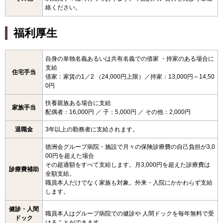
絡ください。
福利厚生
自身の単独名義あるいは共有名義での借家 ・持家のある場合に
支給
住宅手当
借家：家賃の1／2 （24,000円上限）／持家：13,000円～14,50
0円
扶養親族ある場合に支給
家族手当
配偶者：16,000円 ／ 子：5,000円 ／ その他：2,000円
退職金
3年以上の勤務者に支給されます。
徳洲会グループ病院・施設で月々の保険診療費の自己負担が3,0
00円を超えた場合
その超過額をすべて支給します。月3,000円を超えた診療費は
診療費補助
全額支給。
職員本人だけでなく家族も対象。外来・入院にかかわらず支給
します。
健診・人間
職員本人はグループ病院での健診や 人間ドックを毎年無料で受
ドック
けることができます。