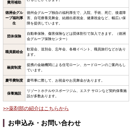
費用補助
徳洲会グル
徳州会グループ独自の福利厚生で、入院、手術、死亡、後遺障
ープ福利厚
害、自宅療養見舞金、結婚出産祝金、健康祝金など、幅広い保
生
障を提供しています。
自動車保険、傷害保険などは団体割引で加入できます。（徳洲
団体保険
会グループ保険センター）
歓迎会、送別会、忘年会、各種イベント、職員旅行などがあり
職員親睦会
ます。
提携の金融機関による住宅ローン、カードローンのご案内もし
融資制度
ています。
慶弔費制度
慶弔事に際して、お祝金やお見舞金があります。
リゾートホテルやスポーツジム、エステ サロンなど契約保養施
保養施設
設が多数あります。
>>薬剤部の紹介はこちらから
お申込み・お問い合わせ