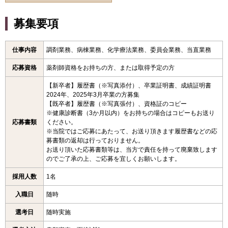
募集要項
仕事内容
調剤業務、病棟業務、化学療法業務、委員会業務、当直業務
応募資格
薬剤師資格をお持ちの方、または取得予定の方
【新卒者】履歴書（※写真添付）、卒業証明書、成績証明書
2024年、2025年3月卒業の方募集
【既卒者】履歴書（※写真張付）、資格証のコピー
※健康診断書（3か月以内）をお持ちの場合はコピーもお送り
応募書類
ください。
※当院ではご応募にあたって、お送り頂きます履歴書などの応
募書類の返却は行っておりません。
お送り頂いた応募書類等は、当方で責任を持って廃棄致します
のでご了承の上、ご応募を宜しくお願いします。
採用人数
1名
入職日
随時
選考日
随時実施