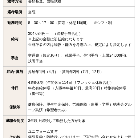
選考方法
書類審査、面接試験
選考場所
当院
勤務時間
8：30～17：00（変応・休憩1時間） ※シフト制
304,034円～ （調整手当含む）
給与
※上記の金額は初任給になります
※既卒者の方は経験・能力を考慮の上、規定により決定します
交通費（規定あり）、残業手当、住宅手当（上限24,000円)、
手当
扶養手当
昇給･賞与
昇給年1回（4月）・賞与年2回（7月、12月）
4週8休制（年間休日114日 リフレッシュ休暇含む）
休日
年次有給休暇 （入職半年後10日、最高20日）特別有給休暇
（慶弔等）
健康保険、厚生年金保険、労働保険（雇用・労災）徳洲会グル
保険等
ープ共済（希望者のみ）
退職金制度
3年以上継続して勤務した方が対象
ユニフォーム貸与
その他
病院見学：随時行っております。下記お問い合わせ先よりご連