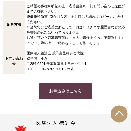
ご希望の職種を明記の上、応募書類を下記お問い合わせ先住所
までご郵送下さい。
※健康診断書（3か月以内）をお持ちの場合はコピーもお送り
ください。
応募方法
※当院ではご応募にあたって、お送り頂きます履歴書などの応
募書類の返却は行っておりません。
お送り頂いた応募書類等は、当方で責任を持って廃棄致します
のでご了承の上、ご応募を宜しくお願いします。
医療法人徳洲会 成田富里徳洲会病院
お問い合わ
総務課：小倉
せ
〒286-0201 千葉県富里市日吉台1-1-1
ＴＥＬ：0476-93-1001（代表）
お申込みはこちら