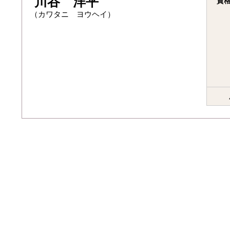
川谷 洋平
資格
（カワタニ ヨウヘイ）