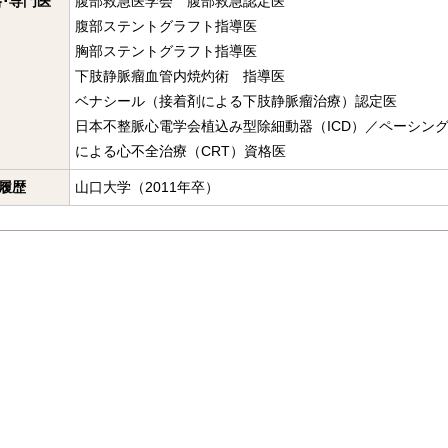
･専門医
腹部救急医学会 腹部救急認定医
腹部ステントグラフト指導医
胸部ステントグラフト指導医
下肢静脈瘤血管内焼灼術 指導医
ベナシール（接着剤による下肢静脈瘤治療）認定医
日本不整脈心電学会植込み型除細動器（ICD）／ペーシン
による心不全治療（CRT）資格医
履歴
山口大学（2011年卒）