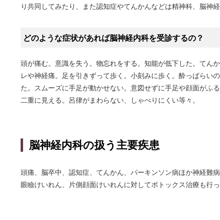
り共同してみたり、また認知症やてんかんなどは精神科、脳神経
どのような症状があれば脳神経内科を受診するの？
頭が痛む。意識を失う。物忘れをする。知能が低下した。てんか
レや神経痛。足を引きずって歩く。小刻みに歩く。酔っぱらいの
た。スムーズに手足が動かせない。意図せずに手足や顔面がふる
二重に見える。呂律がまわらない、しゃべりにくい等々。
脳神経内科の扱う主要疾患
頭痛、脳卒中、認知症、てんかん、パーキンソン病ほか神経難病
眼瞼けいれん、片側顔面けいれんに対してボトックス治療も行っ