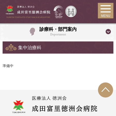
MENU
診療科・部門案内
Depertment
集中治療科
準備中